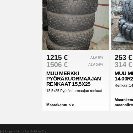
1215 €
253 €
ALV 0%
1506 €
314 €
ALV 24%
MUU MERKKI
MUU M
PYÖRÄKUORMAAJAN
14.00R
RENKAAT 15,5X25
Renkaat 1
15,5x25 Pyöräkuormaajan renkaat
Maarakenn
Maarakennus >
maansiirt
(c) Copyright Jouko Sjöblom Oy