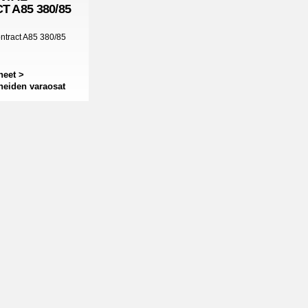
 A85 380/85
ntract A85 380/85
neet >
neiden varaosat