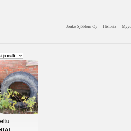
Jouko Sjöblom Oy
Historia
Myyd
eltu
NTAL