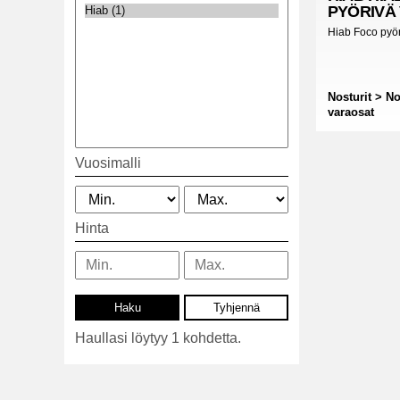
PYÖRIVÄ 
Hiab Foco pyör
Nosturit > No
varaosat
Vuosimalli
Hinta
Haullasi löytyy 1 kohdetta.