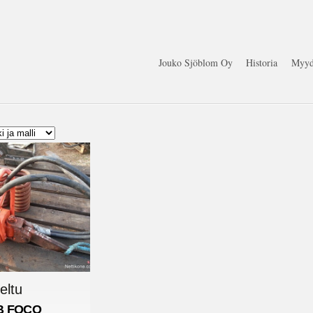
Jouko Sjöblom Oy
Historia
Myyd
eltu
B FOCO