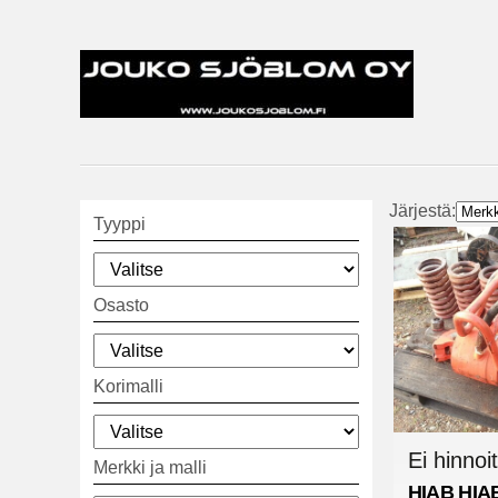
Järjestä:
Tyyppi
Osasto
Korimalli
Ei hinnoit
Merkki ja malli
HIAB
HIA