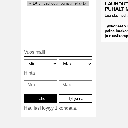
LAUHDUT
PUHALTI
Lauhdutin puh
Työkoneet > 
paineilmako
ja ruuvikomp
Vuosimalli
Hinta
Haullasi löytyy 1 kohdetta.