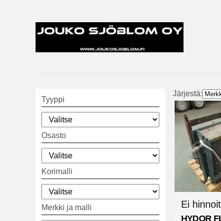
Järjestä:
Tyyppi
Osasto
Korimalli
Ei hinnoit
Merkki ja malli
HYDOR
F