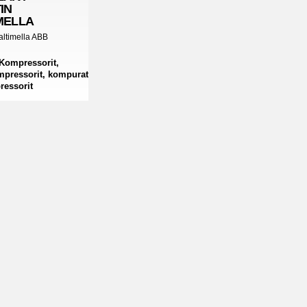
IN
MELLA
altimella ABB
Kompressorit,
mpressorit, kompurat
ressorit