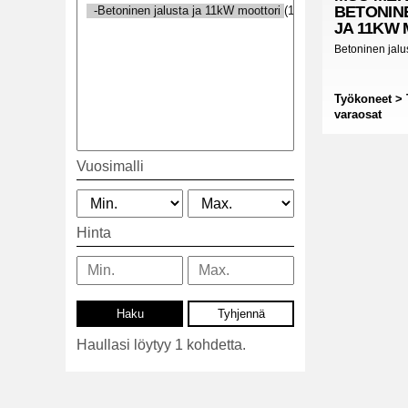
BETONIN
JA 11KW
Betoninen jalu
Työkoneet >
varaosat
Vuosimalli
Hinta
Haullasi löytyy 1 kohdetta.