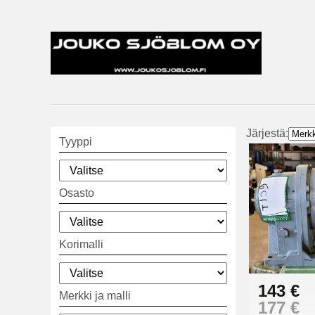
Järjestä:
Tyyppi
Osasto
Korimalli
143 €
Merkki ja malli
177 €