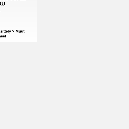
RU
a
sittely > Muut
neet