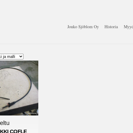
Jouko Sjöblom Oy
Historia
Myyd
eltu
KKI
COFLE