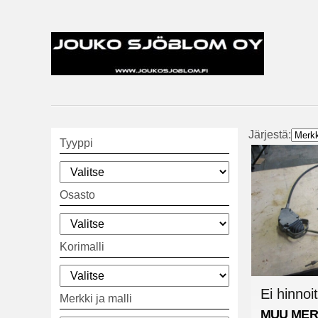
Järjestä:
Tyyppi
Osasto
Korimalli
Ei hinnoit
Merkki ja malli
MUU MER