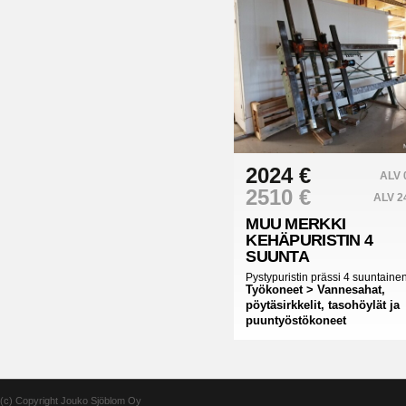
2024 €
ALV
2510 €
ALV 
MUU MERKKI
KEHÄPURISTIN 4
SUUNTA
Pystypuristin prässi 4 suuntaine
Työkoneet > Vannesahat,
pöytäsirkkelit, tasohöylät ja
puuntyöstökoneet
(c) Copyright Jouko Sjöblom Oy