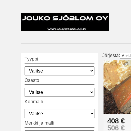
Järjestä:
Tyyppi
Osasto
Korimalli
408 €
Merkki ja malli
506 €