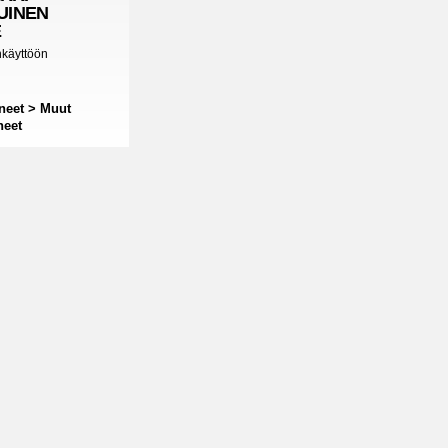
UINEN
E
nkäyttöön
neet > Muut
neet