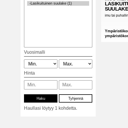
LASIKUIT
SUULAK
imu tai puhalli
Ympäristöko
ympäristöko
Vuosimalli
Hinta
Haullasi löytyy 1 kohdetta.