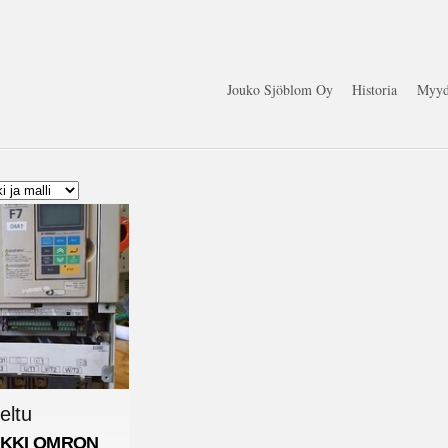
Jouko Sjöblom Oy
Historia
Myyd
eltu
KKI
OMRON