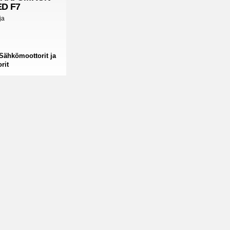
D F7
ja
Sähkömoottorit ja
rit