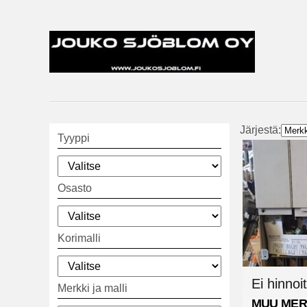
Järjestä:
Tyyppi
Osasto
Korimalli
Ei hinnoit
Merkki ja malli
MUU MER