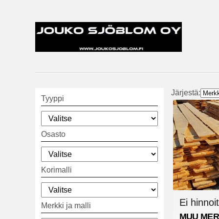
Järjestä:
Tyyppi
Osasto
Korimalli
Ei hinnoit
Merkki ja malli
MUU MER