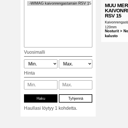
MUU MER
KAIVONR
RSV 15
Kaivonrengast
120mm
Nosturit > N
kalusto
Vuosimalli
Hinta
Haullasi löytyy 1 kohdetta.