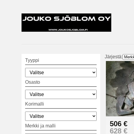
Järjestä:
Tyyppi
Osasto
Korimalli
506 €
Merkki ja malli
628 €