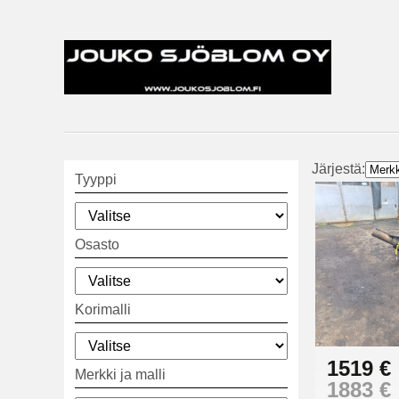
Järjestä:
Tyyppi
Osasto
Korimalli
1519 €
Merkki ja malli
1883 €