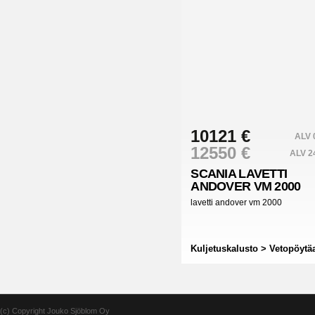
10121 €
ALV
12550 €
ALV 
SCANIA
LAVETTI
ANDOVER VM 2000
lavetti andover vm 2000
Kuljetuskalusto > Vetopöytä
(c) Copyright Jouko Sjöblom Oy