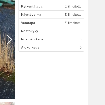
Kytkentätapa
Ei ilmoitettu
Käyttövoima
Ei ilmoitettu
Vetotapa
Ei ilmoitettu
Nostokyky
0
Nostokorkeus
0
Ajokorkeus
0