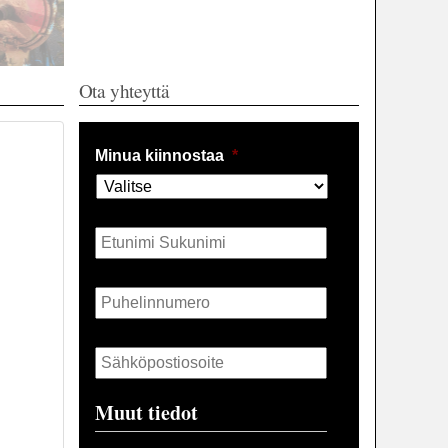
Ota yhteyttä
Minua kiinnostaa
*
Nimi
*
Puhelin
*
Sähköposti
*
Muut tiedot