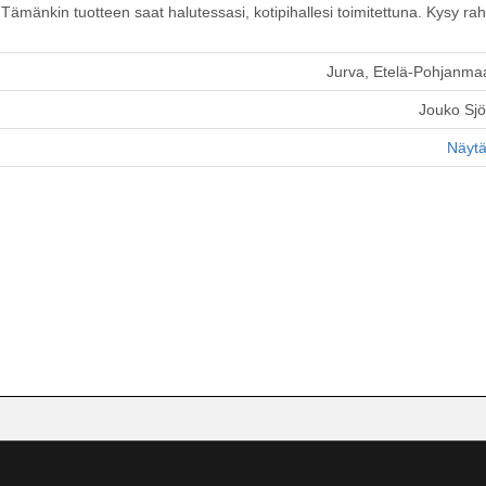
ämänkin tuotteen saat halutessasi, kotipihallesi toimitettuna. Kysy raht
Jurva, Etelä-Pohjanma
Jouko Sj
Näytä