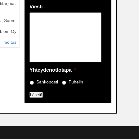
itarjous
Viesti
a, Suomi
öblom Oy
 ilmoitus
Yhteydenottotapa
*
Sähköposti
Puhelin
Lähetä