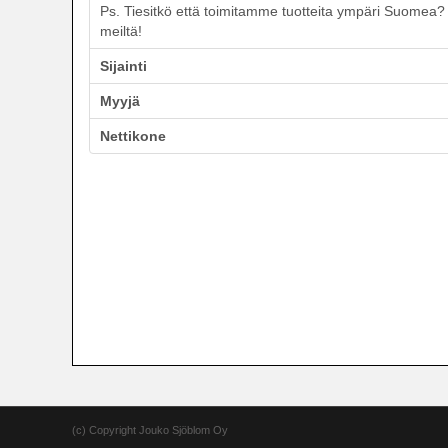
Ps. Tiesitkö että toimitamme tuotteita ympäri Suomea? T
meiltä!
Sijainti
Myyjä
Nettikone
(c) Copyright Jouko Sjöblom Oy