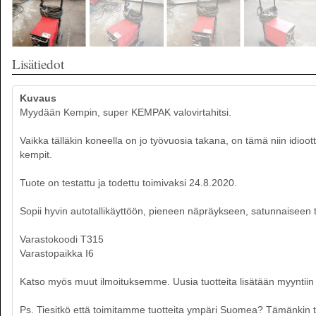
Lisätiedot
Kuvaus
Myydään Kempin, super KEMPAK valovirtahitsi.
Vaikka tälläkin koneella on jo työvuosia takana, on tämä niin idioot
kempit.
Tuote on testattu ja todettu toimivaksi 24.8.2020.
Sopii hyvin autotallikäyttöön, pieneen näpräykseen, satunnaiseen t
Varastokoodi T315
Varastopaikka I6
Katso myös muut ilmoituksemme. Uusia tuotteita lisätään myyntiin p
Ps. Tiesitkö että toimitamme tuotteita ympäri Suomea? Tämänkin tuot