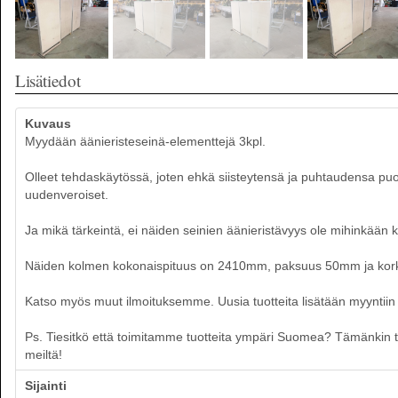
Lisätiedot
Kuvaus
Myydään äänieristeseinä-elementtejä 3kpl.
Olleet tehdaskäytössä, joten ehkä siisteytensä ja puhtaudensa puole
uudenveroiset.
Ja mikä tärkeintä, ei näiden seinien äänieristävyys ole mihinkään k
Näiden kolmen kokonaispituus on 2410mm, paksuus 50mm ja ko
Katso myös muut ilmoituksemme. Uusia tuotteita lisätään myyntiin p
Ps. Tiesitkö että toimitamme tuotteita ympäri Suomea? Tämänkin tuot
meiltä!
Sijainti