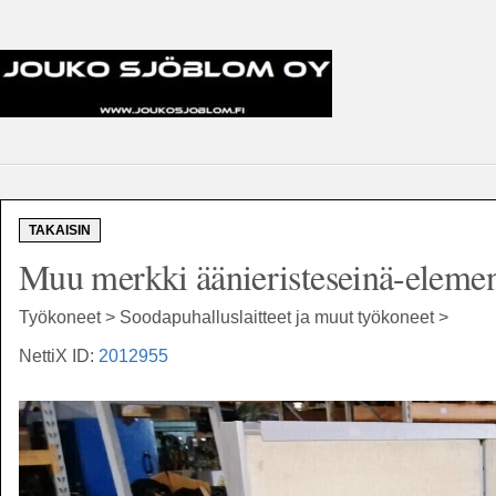
TAKAISIN
Muu merkki äänieristeseinä-element
Työkoneet > Soodapuhalluslaitteet ja muut työkoneet >
NettiX ID:
2012955