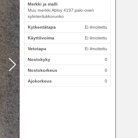
Merkki ja malli
Muu merkki Abloy 4197 palo-oven
sylinterilukkorunko
Kytkentätapa
Ei ilmoitettu
Käyttövoima
Ei ilmoitettu
Vetotapa
Ei ilmoitettu
Nostokyky
0
Nostokorkeus
0
Ajokorkeus
0