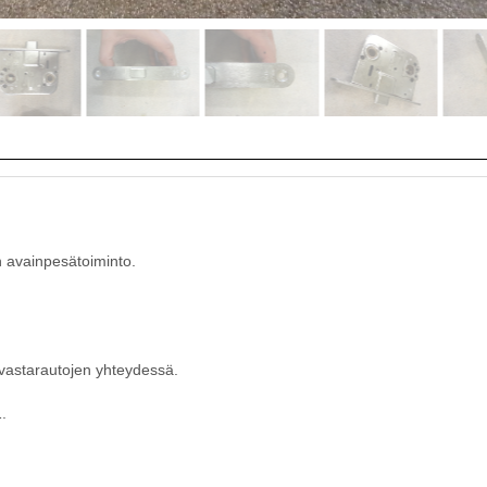
n avainpesätoiminto.
vastarautojen yhteydessä.
.