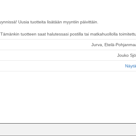
nissä! Uusia tuotteita lisätään myyntiin päivittäin.
ämänkin tuotteen saat halutessasi postilla tai matkahuollolla toimitett
Jurva, Etelä-Pohjanma
Jouko Sj
Näytä