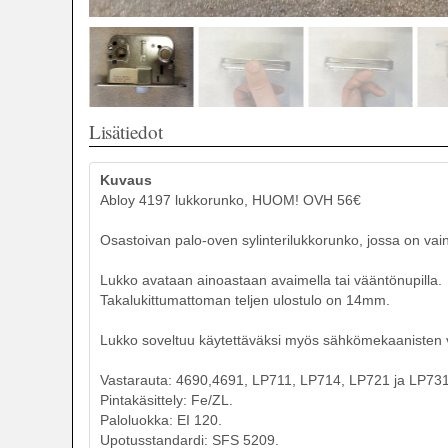
Lisätiedot
Kuvaus
Abloy 4197 lukkorunko, HUOM! OVH 56€
Osastoivan palo-oven sylinterilukkorunko, jossa on vai
Lukko avataan ainoastaan avaimella tai vääntönupilla.
Takalukittumattoman teljen ulostulo on 14mm.
Lukko soveltuu käytettäväksi myös sähkömekaanisten 
Vastarauta: 4690,4691, LP711, LP714, LP721 ja LP731
Pintakäsittely: Fe/ZL.
Paloluokka: EI 120.
Upotusstandardi: SFS 5209.