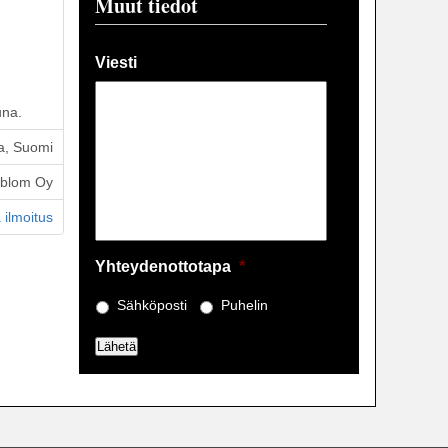
Muut tiedot
Viesti
una.
a, Suomi
öblom Oy
 ilmoitus
Yhteydenottotapa
*
Sähköposti
Puhelin
Lähetä