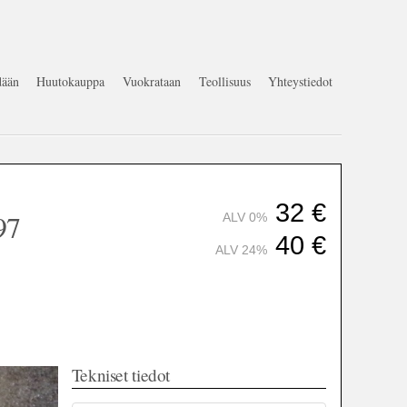
ään
Huutokauppa
Vuokrataan
Teollisuus
Yhteystiedot
32
€
97
ALV 0%
40
€
ALV 24%
Tekniset tiedot