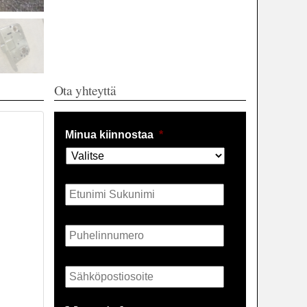
Ota yhteyttä
Minua kiinnostaa
*
Nimi
*
Puhelin
*
Sähköposti
*