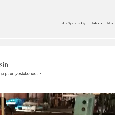
Jouko Sjöblom Oy
Historia
Myyd
sin
t ja puuntyöstökoneet >