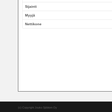
Sijainti
Myyjä
Nettikone
(c) Copyright Jouko Sjöblom Oy