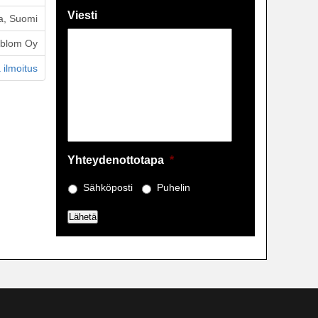
Viesti
a, Suomi
öblom Oy
 ilmoitus
Yhteydenottotapa
*
Sähköposti
Puhelin
Lähetä