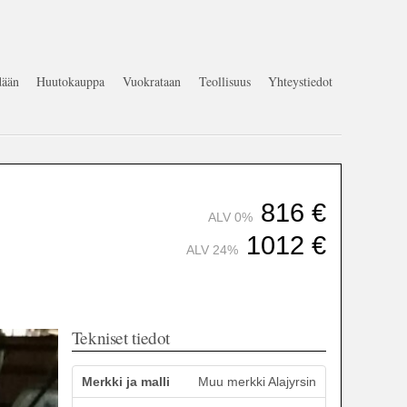
ään
Huutokauppa
Vuokrataan
Teollisuus
Yhteystiedot
816
€
ALV 0%
1012
€
ALV 24%
Tekniset tiedot
Merkki ja malli
Muu merkki Alajyrsin