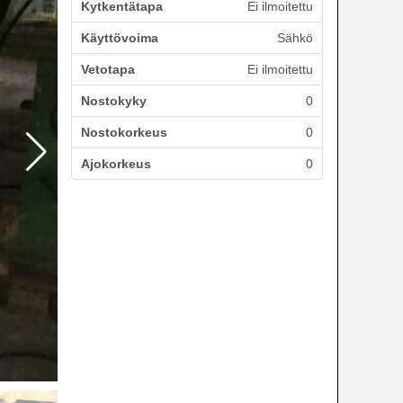
Kytkentätapa
Ei ilmoitettu
Käyttövoima
Sähkö
Vetotapa
Ei ilmoitettu
Nostokyky
0
Nostokorkeus
0
Ajokorkeus
0