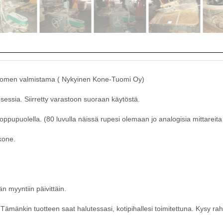
Tuomen valmistama ( Nykyinen Kone-Tuomi Oy)
sessia. Siirretty varastoon suoraan käytöstä.
oppupuolella. (80 luvulla näissä rupesi olemaan jo analogisia mittareita
kone.
n myyntiin päivittäin.
ämänkin tuotteen saat halutessasi, kotipihallesi toimitettuna. Kysy raht