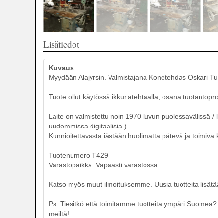
Lisätiedot
Kuvaus
Myydään Alajyrsin. Valmistajana Konetehdas Oskari 
Tuote ollut käytössä ikkunatehtaalla, osana tuotantopro
Laite on valmistettu noin 1970 luvun puolessavälissä / l
uudemmissa digitaalisia.)
Kunnioitettavasta iästään huolimatta pätevä ja toimiva 
Tuotenumero:T429
Varastopaikka: Vapaasti varastossa
Katso myös muut ilmoituksemme. Uusia tuotteita lisätää
Ps. Tiesitkö että toimitamme tuotteita ympäri Suomea? T
meiltä!