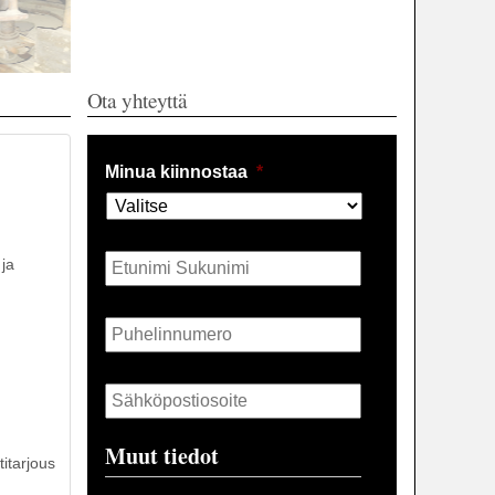
Ota yhteyttä
Minua kiinnostaa
*
Nimi
*
 ja
Puhelin
*
Sähköposti
*
Muut tiedot
itarjous