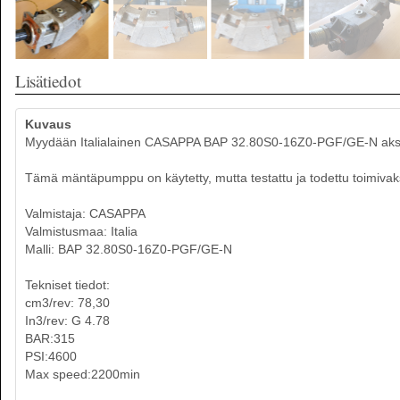
Lisätiedot
Kuvaus
Myydään Italialainen CASAPPA BAP 32.80S0-16Z0-PGF/GE-N aks
Tämä mäntäpumppu on käytetty, mutta testattu ja todettu toimivak
Valmistaja: CASAPPA
Valmistusmaa: Italia
Malli: BAP 32.80S0-16Z0-PGF/GE-N
Tekniset tiedot:
cm3/rev: 78,30
In3/rev: G 4.78
BAR:315
PSI:4600
Max speed:2200min