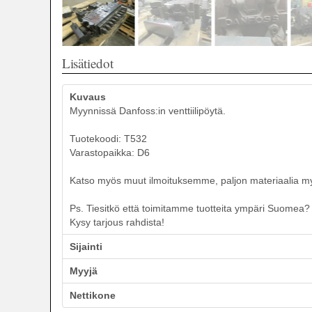
Lisätiedot
Kuvaus
Myynnissä Danfoss:in venttiilipöytä.
Tuotekoodi: T532
Varastopaikka: D6
Katso myös muut ilmoituksemme, paljon materiaalia myyn
Ps. Tiesitkö että toimitamme tuotteita ympäri Suomea? T
Kysy tarjous rahdista!
Sijainti
Myyjä
Nettikone