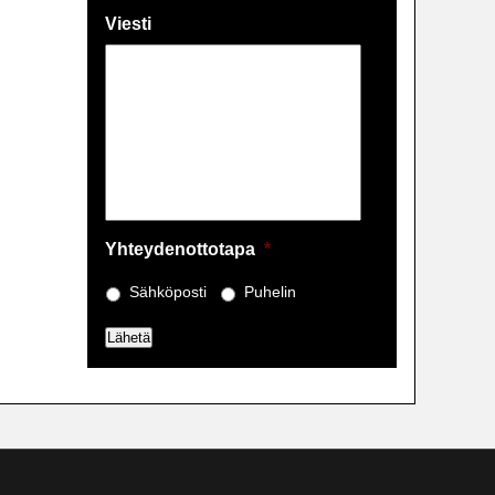
Viesti
Yhteydenottotapa
*
Sähköposti
Puhelin
Lähetä