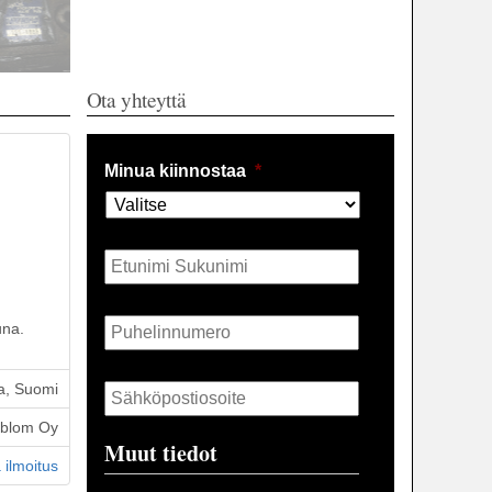
Ota yhteyttä
Minua kiinnostaa
*
Nimi
*
Puhelin
*
una.
Sähköposti
*
a, Suomi
öblom Oy
Muut tiedot
 ilmoitus