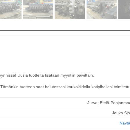
nissä! Uusia tuotteita lisätään myyntiin päivittäin.
ämänkin tuotteen saat halutessasi kaukokiidolla kotipihallesi toimitett
Jurva, Etelä-Pohjanma
Jouko Sj
Näytä