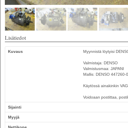
Lisätiedot
Kuvaus
Myynnistä löytyisi DENS
Valmistaja: DENSO
Valmistusmaa: JAPANI
Mallis: DENSO 447260-
Käytössä ainakinkin VAG:i
Voidoaan postittaa, post
Sijainti
Myyjä
Nettikone