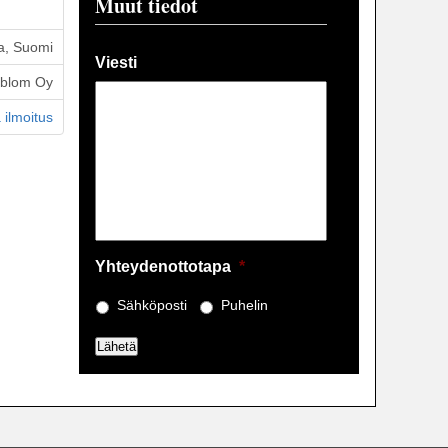
Muut tiedot
a, Suomi
Viesti
öblom Oy
 ilmoitus
Yhteydenottotapa
*
Sähköposti
Puhelin
Lähetä