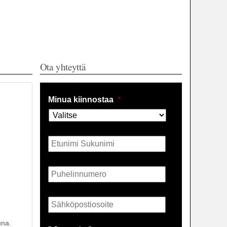
Ota yhteyttä
Minua kiinnostaa
*
Nimi
*
Puhelin
*
Sähköposti
*
una.