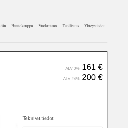
ään
Huutokauppa
Vuokrataan
Teollisuus
Yhteystiedot
161
€
ALV 0%
200
€
ALV 24%
Tekniset tiedot