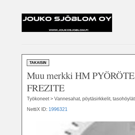
TAKAISIN
Muu merkki HM PYÖRÖTERÄ
FREZITE
Työkoneet > Vannesahat, pöytäsirkkelit, tasohöylä
NettiX ID:
1996321