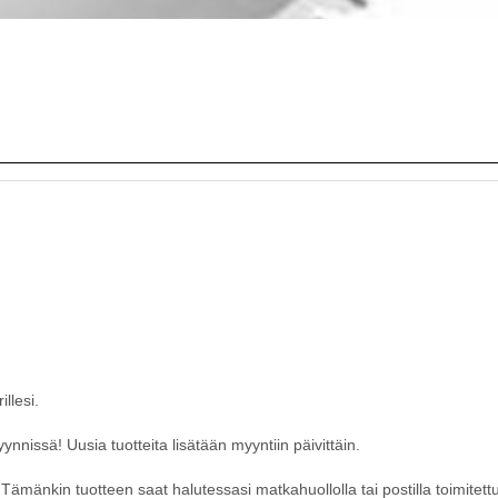
llesi.
nissä! Uusia tuotteita lisätään myyntiin päivittäin.
ämänkin tuotteen saat halutessasi matkahuollolla tai postilla toimitett