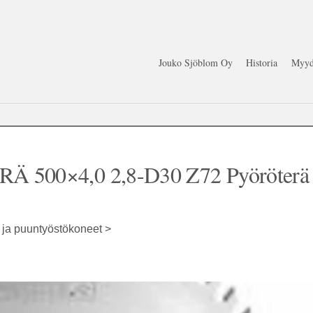
Jouko Sjöblom Oy
Historia
Myyd
 500×4,0 2,8-D30 Z72 Pyöröterä
t ja puuntyöstökoneet >