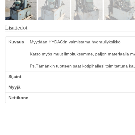
Lisätiedot
Kuvaus
Myydään HYDAC:in valmistama hydrauliyksikkö
Katso myös muut ilmoituksemme, paljon materiaalia myynn
Ps.Tämänkin tuotteen saat kotipihallesi toimitettuna ka
Sijainti
Myyjä
Nettikone