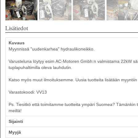
Lisätiedot
Kuvaus
Myynnissä "uudenkarhea" hydraulikoneikko.
Varusteluna löytyy esim AC-Motoren Gmbh:n valmistama 22kW sähkö
tuplapuhaltimilla oleva lauhdutin.
Katso myös muut ilmoituksemme. Uusia tuotteita lisätään myyntiin p
Varastokoodi: VV13
Ps. Tiesitkö että toimitamme tuotteita ympäri Suomea? Tämänkin tuot
meiltä!
Sijainti
Myyjä