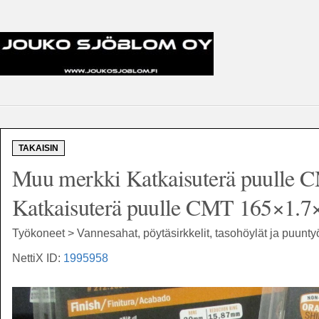
TAKAISIN
Muu merkki Katkaisuterä puulle 
Katkaisuterä puulle CMT 165×1.7×
Työkoneet > Vannesahat, pöytäsirkkelit, tasohöylät ja puunt
NettiX ID:
1995958