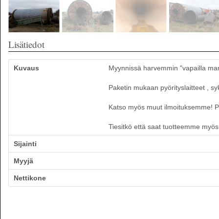
Lisätiedot
Kuvaus
Myynnissä harvemmin "vapailla mark
Paketin mukaan pyörityslaitteet , sykl
Katso myös muut ilmoituksemme! Palj
Tiesitkö että saat tuotteemme myös k
Sijainti
Myyjä
Nettikone