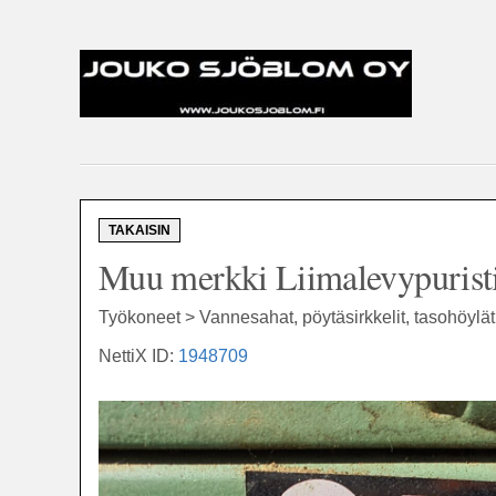
TAKAISIN
Muu merkki Liimalevypuristin
Työkoneet > Vannesahat, pöytäsirkkelit, tasohöylä
NettiX ID:
1948709