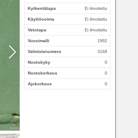
Kytkentätapa
Ei ilmoitettu
Käyttövoima
Ei ilmoitettu
Vetotapa
Ei ilmoitettu
Vuosimalli
1992
Valmistenumero
3168
Nostokyky
0
Nostokorkeus
0
Ajokorkeus
0