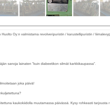
olto Oy:n valmistama revolveripuristin / karustellipuristin / liimalevyp
jän sanoja lainaten "kuin diabeetikon silmät karkkikaupassa".
ilmoitetaan joka päivä!
nkuljetettuna?
mitettuna kaukokiidolla muutamassa päivässä. Kysy rohkeasti tarjousta r