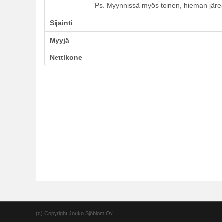
Ps. Myynnissä myös toinen, hieman järeä
Sijainti
Myyjä
Nettikone
(c) Copyright Jouko Sjöblom Oy