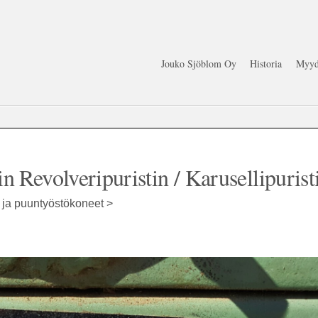
Jouko Sjöblom Oy
Historia
Myyd
 Revolveripuristin / Karusellipurist
t ja puuntyöstökoneet >