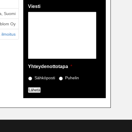
Viesti
a, Suomi
öblom Oy
 ilmoitus
Yhteydenottotapa
*
Sähköposti
Puhelin
Lähetä