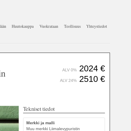
ään
Huutokauppa
Vuokrataan
Teollisuus
Yhteystiedot
2024
€
in
ALV 0%
2510
€
ALV 24%
Tekniset tiedot
Merkki ja malli
Muu merkki Liimalevypuristin