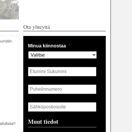
Ota yhteyttä
uristin.
Minua kiinnostaa
*
Nimi
*
Puhelin
*
Sähköposti
*
Muut tiedot
ahdista!!