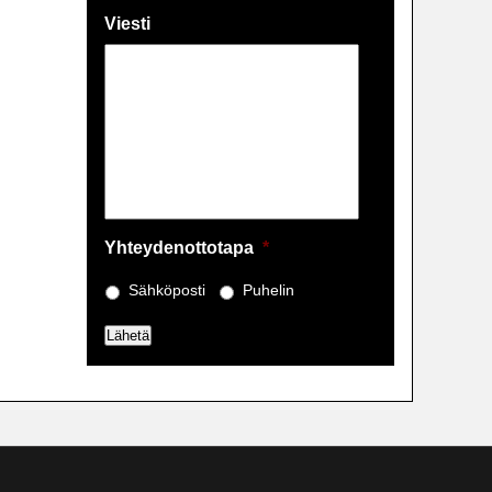
Viesti
Yhteydenottotapa
*
Sähköposti
Puhelin
Lähetä