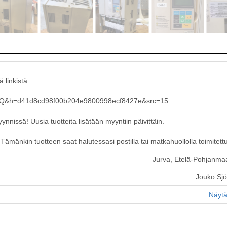
 linkistä:
&lg=Q&h=d41d8cd98f00b204e9800998ecf8427e&src=15
nissä! Uusia tuotteita lisätään myyntiin päivittäin.
ämänkin tuotteen saat halutessasi postilla tai matkahuollolla toimitett
Jurva, Etelä-Pohjanma
Jouko Sj
Näytä