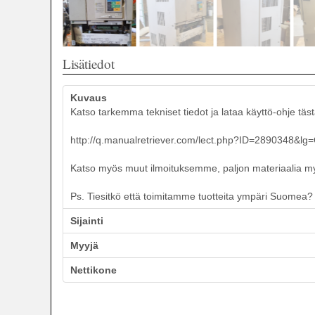
Lisätiedot
Kuvaus
Katso tarkemma tekniset tiedot ja lataa käyttö-ohje tästä
http://q.manualretriever.com/lect.php?ID=2890348
Katso myös muut ilmoituksemme, paljon materiaalia myyn
Ps. Tiesitkö että toimitamme tuotteita ympäri Suomea? T
Sijainti
Myyjä
Nettikone