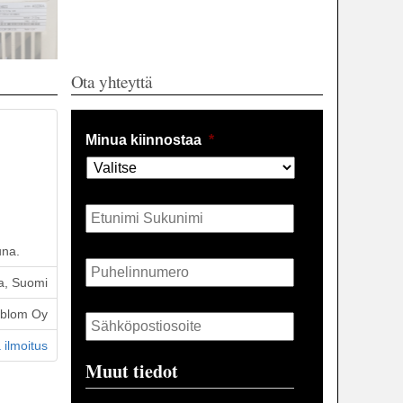
Ota yhteyttä
Minua kiinnostaa
*
Nimi
*
una.
Puhelin
*
a, Suomi
Sähköposti
*
öblom Oy
 ilmoitus
Muut tiedot