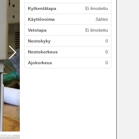
Kytkentätapa
Ei ilmoitettu
Käyttövoima
Sähkö
Vetotapa
Ei ilmoitettu
Nostokyky
0
Nostokorkeus
0
Ajokorkeus
0