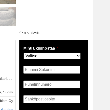
Ota yhteyttä
Minua kiinnostaa
*
Nimi
*
itarjous
Puhelin
*
a, Suomi
Sähköposti
*
öblom Oy
 ilmoitus