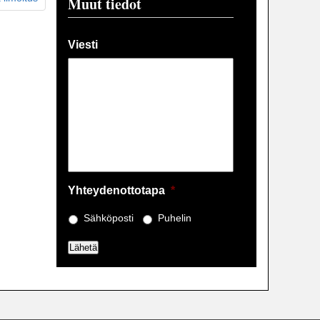
Muut tiedot
Viesti
Yhteydenottotapa
*
Sähköposti
Puhelin
Lähetä