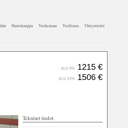
ään
Huutokauppa
Vuokrataan
Teollisuus
Yhteystiedot
1215
€
ALV 0%
1506
€
ALV 24%
Tekniset tiedot