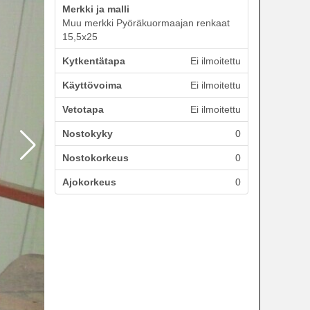
Merkki ja malli
Muu merkki Pyöräkuormaajan renkaat
15,5x25
Kytkentätapa
Ei ilmoitettu
Käyttövoima
Ei ilmoitettu
Vetotapa
Ei ilmoitettu
Nostokyky
0
Nostokorkeus
0
Ajokorkeus
0