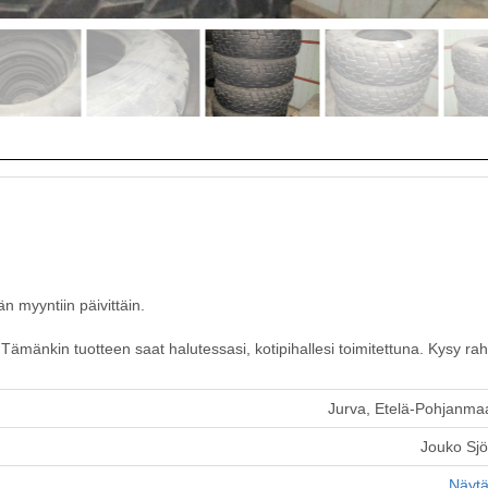
n myyntiin päivittäin.
ämänkin tuotteen saat halutessasi, kotipihallesi toimitettuna. Kysy raht
Jurva, Etelä-Pohjanma
Jouko Sj
Näytä