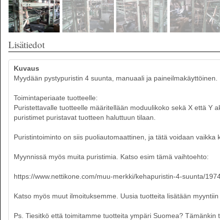
Lisätiedot
Kuvaus
Myydään pystypuristin 4 suunta, manuaali ja paineilmakäyttöinen.
Toimintaperiaate tuotteelle:
Puristettavalle tuotteelle määritellään moduulikoko sekä X että Y ak
puristimet puristavat tuotteen haluttuun tilaan.
Puristintoiminto on siis puoliautomaattinen, ja tätä voidaan vaikka
Myynnissä myös muita puristimia. Katso esim tämä vaihtoehto:
https://www.nettikone.com/muu-merkki/kehapuristin-4-suunta/197
Katso myös muut ilmoituksemme. Uusia tuotteita lisätään myyntiin p
Ps. Tiesitkö että toimitamme tuotteita ympäri Suomea? Tämänkin tuot