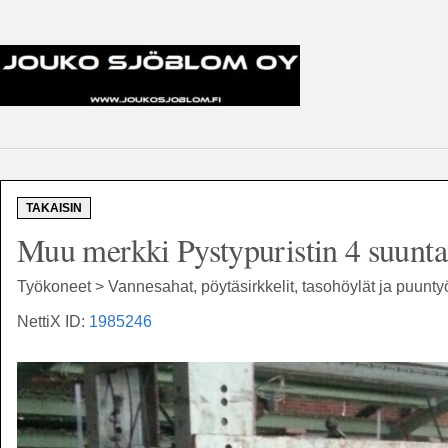
TAKAISIN
Muu merkki Pystypuristin 4 suunta 
Työkoneet > Vannesahat, pöytäsirkkelit, tasohöylät ja puunt
NettiX ID:
1985246