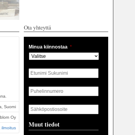
Ota yhteyttä
Minua kiinnostaa
*
Nimi
*
Puhelin
*
una.
Sähköposti
*
a, Suomi
öblom Oy
Muut tiedot
 ilmoitus