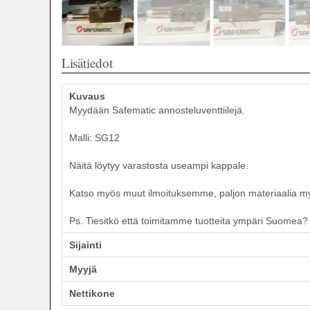
Lisätiedot
Kuvaus
Myydään Safematic annosteluventtiilejä.
Malli: SG12
Näitä löytyy varastosta useampi kappale.
Katso myös muut ilmoituksemme, paljon materiaalia myyn
Ps. Tiesitkö että toimitamme tuotteita ympäri Suomea? T
Sijainti
Myyjä
Nettikone