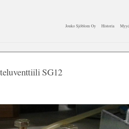
Jouko Sjöblom Oy
Historia
Myyd
eluventtiili SG12