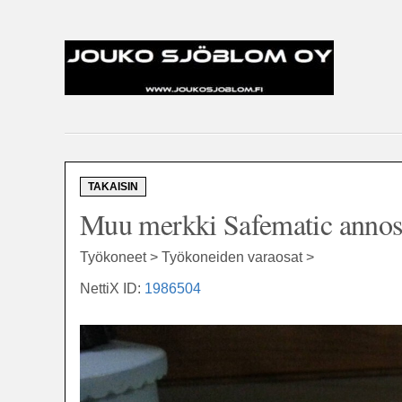
TAKAISIN
Muu merkki Safematic annost
Työkoneet > Työkoneiden varaosat >
NettiX ID:
1986504