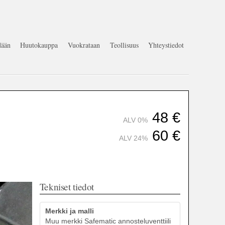
ään
Huutokauppa
Vuokrataan
Teollisuus
Yhteystiedot
48
€
ALV 0%
60
€
ALV 24%
Tekniset tiedot
Merkki ja malli
Muu merkki Safematic annosteluventtiili