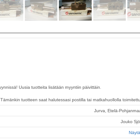
nissä! Uusia tuotteita lisätään myyntiin päivittäin.
ämänkin tuotteen saat halutessasi postilla tai matkahuollolla toimitett
Jurva, Etelä-Pohjanma
Jouko Sj
Näytä