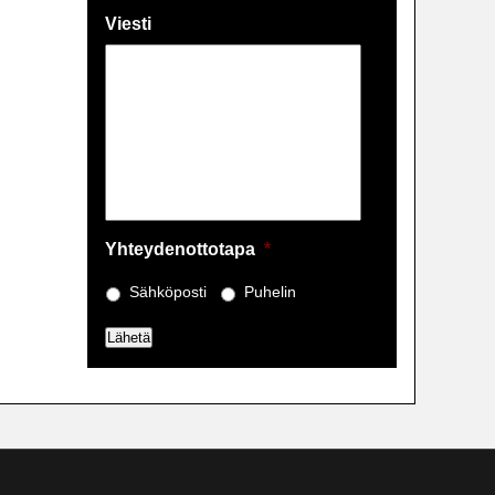
Viesti
Yhteydenottotapa
*
Sähköposti
Puhelin
Lähetä