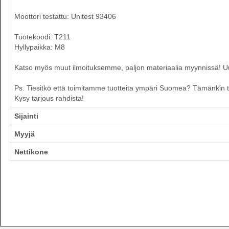
Moottori testattu: Unitest 93406
Tuotekoodi: T211
Hyllypaikka: M8
Katso myös muut ilmoituksemme, paljon materiaalia myynnissä! Uusia
Ps. Tiesitkö että toimitamme tuotteita ympäri Suomea? Tämänkin tuo
Kysy tarjous rahdista!
Sijainti
Myyjä
Nettikone