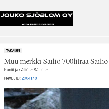
TAKAISIN
Muu merkki Säiliö 700litraa Säili
Kontit ja säiliöt > Säiliöt >
NettiX ID:
2004148