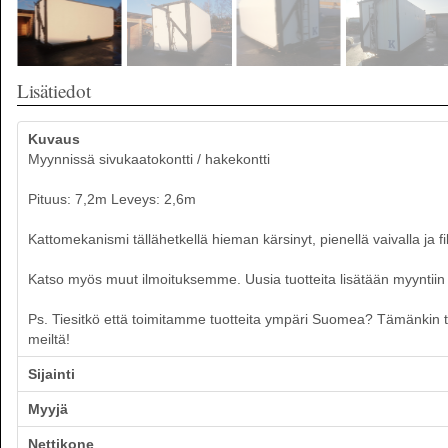
Lisätiedot
Kuvaus
Myynnissä sivukaatokontti / hakekontti
Pituus: 7,2m Leveys: 2,6m
Kattomekanismi tällähetkellä hieman kärsinyt, pienellä vaivalla ja f
Katso myös muut ilmoituksemme. Uusia tuotteita lisätään myyntiin p
Ps. Tiesitkö että toimitamme tuotteita ympäri Suomea? Tämänkin tuot
meiltä!
Sijainti
Myyjä
Nettikone