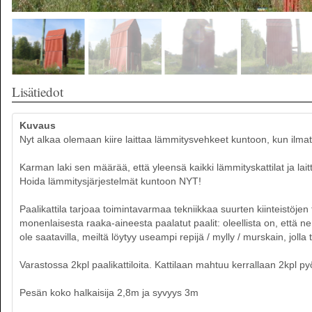
Lisätiedot
Kuvaus
Nyt alkaa olemaan kiire laittaa lämmitysvehkeet kuntoon, kun ilmat
Karman laki sen määrää, että yleensä kaikki lämmityskattilat ja lait
Hoida lämmitysjärjestelmät kuntoon NYT!
Paalikattila tarjoaa toimintavarmaa tekniikkaa suurten kiinteistöj
monenlaisesta raaka-aineesta paalatut paalit: oleellista on, että ne o
ole saatavilla, meiltä löytyy useampi repijä / mylly / murskain, jo
Varastossa 2kpl paalikattiloita. Kattilaan mahtuu kerrallaan 2kpl pyö
Pesän koko halkaisija 2,8m ja syvyys 3m