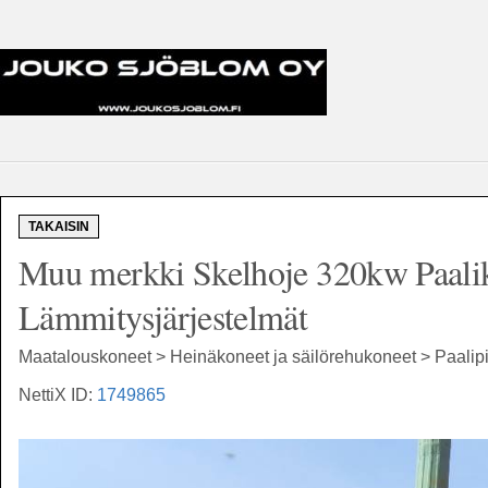
TAKAISIN
Muu merkki Skelhoje 320kw Paalika
Lämmitysjärjestelmät
Maatalouskoneet > Heinäkoneet ja säilörehukoneet > Paalipih
NettiX ID:
1749865