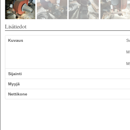
Lisätiedot
Kuvaus
Sv
Mu
M
Sijainti
Myyjä
Nettikone