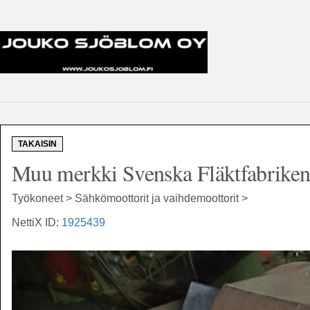
TAKAISIN
Muu merkki Svenska Fläktfabrik
Työkoneet > Sähkömoottorit ja vaihdemoottorit >
NettiX ID:
1925439