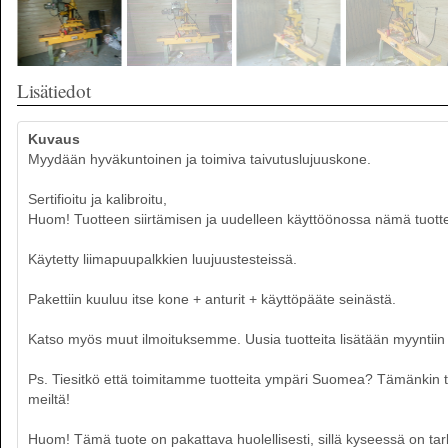
Lisätiedot
Kuvaus
Myydään hyväkuntoinen ja toimiva taivutuslujuuskone.
Sertifioitu ja kalibroitu,
Huom! Tuotteen siirtämisen ja uudelleen käyttöönossa nämä tuottee
Käytetty liimapuupalkkien luujuustesteissä.
Pakettiin kuuluu itse kone + anturit + käyttöpääte seinästä.
Katso myös muut ilmoituksemme. Uusia tuotteita lisätään myyntiin p
Ps. Tiesitkö että toimitamme tuotteita ympäri Suomea? Tämänkin tuot
meiltä!
Huom! Tämä tuote on pakattava huolellisesti, sillä kyseessä on tar