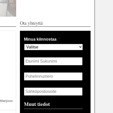
Ota yhteyttä
Minua kiinnostaa
*
Nimi
*
Puhelin
*
Sähköposti
*
itarjous
Muut tiedot