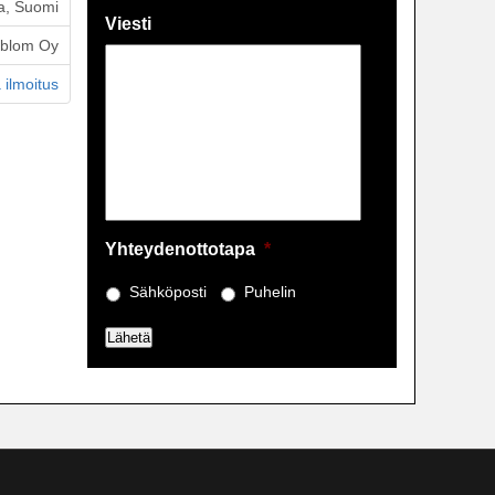
a, Suomi
Viesti
öblom Oy
 ilmoitus
Yhteydenottotapa
*
Sähköposti
Puhelin
Lähetä