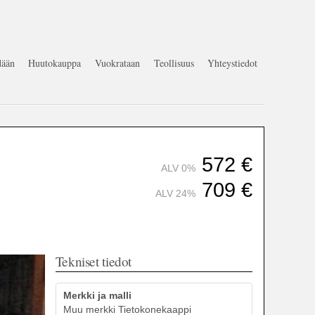
ään
Huutokauppa
Vuokrataan
Teollisuus
Yhteystiedot
572
€
ALV 0%
709
€
ALV 24%
Tekniset tiedot
Merkki ja malli
Muu merkki Tietokonekaappi