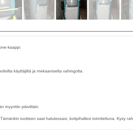
kone-kaappi.
lisilta käyttäjiltä ja mekaaniselta vahingolta.
n myyntiin päivittäin.
ämänkin tuotteen saat halutessasi, kotipihallesi toimitettuna. Kysy raht