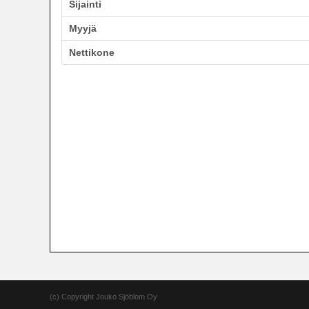
Sijainti
Myyjä
Nettikone
(c) Copyright Jouko Sjöblom Oy