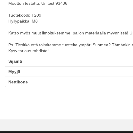
Moottori testattu: Unitest 93406
Tuotekoodi: T209
Hyllypaikka: M8
Katso myös muut ilmoituksemme, paljon materiaalia myynnissä! Uusia
Ps. Tiesitkö että toimitamme tuotteita ympäri Suomea? Tämänkin tuo
Kysy tarjous rahdista!
Sijainti
Myyjä
Nettikone