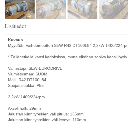
Lisätiedot
Kuvaus
Myydään Vaihdemoottori SEW R42 DT100L84 2,2kW 1400/224rp
* Tällähetkellä kansi kadoksissa, mutta eiköhän sopiva kansi löydy
Valmistaja: SEW-EURODRIVE
Valmistusmaa: SUOMI
Malli: R42 DT100L84
Suojausluokka:IP55
2,2kW 1400/224rpm
Akseli halk: 29mm
Jalustan kiinnityreikien väli pituus: 135mm
Jalustan kiinnitysreikien väli leveys: 110mm