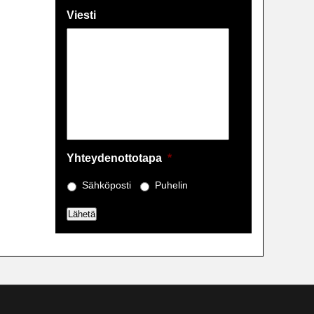
Viesti
Yhteydenottotapa
*
Sähköposti
Puhelin
Lähetä