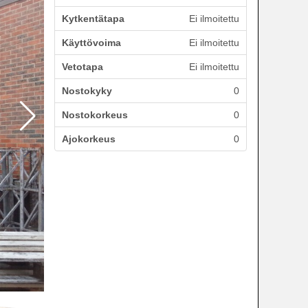
Kytkentätapa
Ei ilmoitettu
Käyttövoima
Ei ilmoitettu
Vetotapa
Ei ilmoitettu
Nostokyky
0
Nostokorkeus
0
Ajokorkeus
0