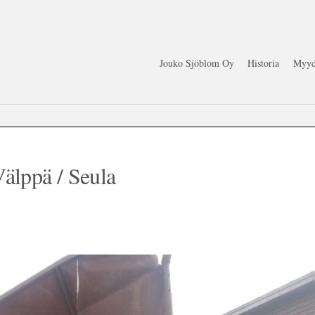
Jouko Sjöblom Oy
Historia
Myyd
älppä / Seula