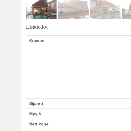
Lisätiedot
Kuvaus
Sijainti
Myyjä
Nettikone