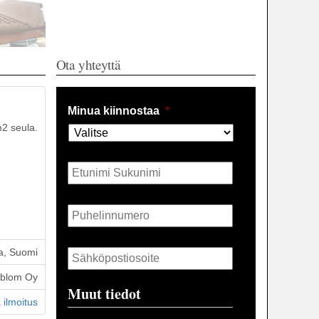
Ota yhteyttä
Minua kiinnostaa
*
2 seula.
Nimi
*
Puhelin
*
Sähköposti
*
a, Suomi
öblom Oy
Muut tiedot
 ilmoitus