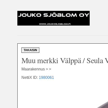
TAKAISIN
Muu merkki Välppä / Seula V
Maarakennus > >
NettiX ID:
1980061