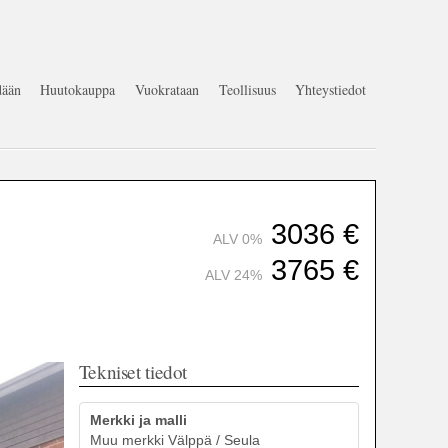
ään
Huutokauppa
Vuokrataan
Teollisuus
Yhteystiedot
3036
€
ALV 0%
3765
€
ALV 24%
Tekniset tiedot
Merkki ja malli
Muu merkki Välppä / Seula