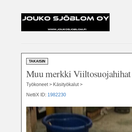
TAKAISIN
Muu merkki Viiltosuojahihat 
Työkoneet > Käsityökalut >
NettiX ID:
1982230