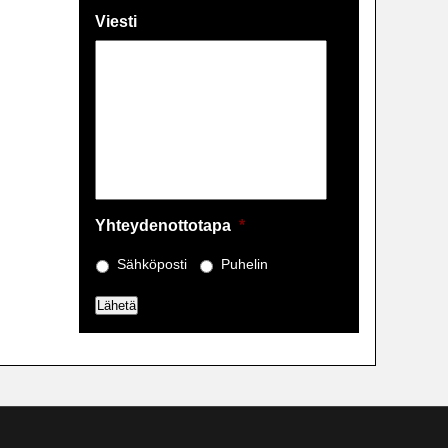
Viesti
Yhteydenottotapa
*
Sähköposti
Puhelin
Lähetä