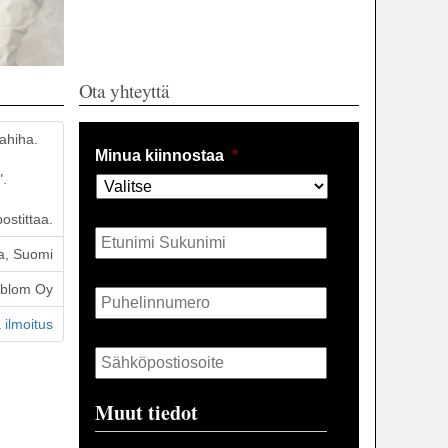
Ota yhteyttä
jahiha.
Minua kiinnostaa
*
".
ostittaa.
Nimi
*
a, Suomi
Puhelin
*
öblom Oy
 ilmoitus
Sähköposti
*
Muut tiedot