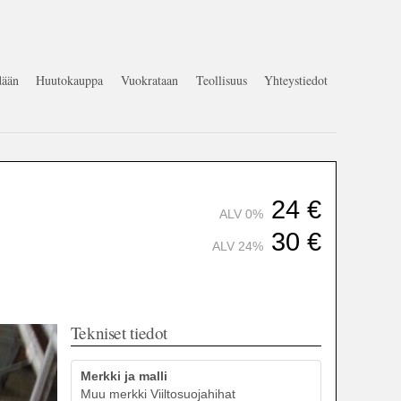
ään
Huutokauppa
Vuokrataan
Teollisuus
Yhteystiedot
24
€
ALV 0%
30
€
ALV 24%
Tekniset tiedot
Merkki ja malli
Muu merkki Viiltosuojahihat