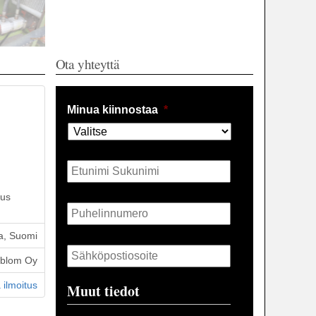
Ota yhteyttä
Minua kiinnostaa
*
Nimi
*
ous
Puhelin
*
a, Suomi
Sähköposti
*
öblom Oy
 ilmoitus
Muut tiedot