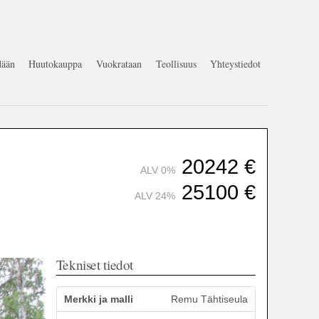
ään
Huutokauppa
Vuokrataan
Teollisuus
Yhteystiedot
20242
€
ALV 0%
25100
€
ALV 24%
Tekniset tiedot
Merkki ja malli
Remu Tähtiseula