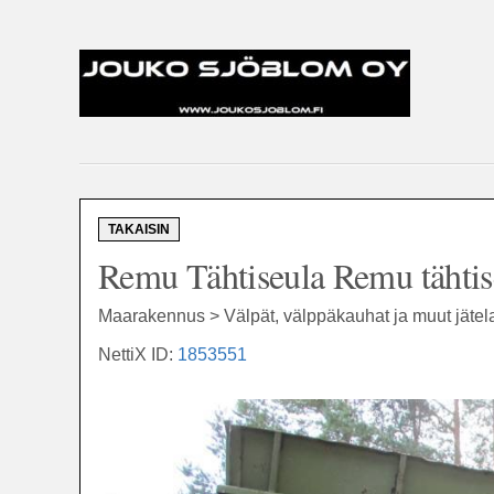
TAKAISIN
Remu Tähtiseula Remu tähtis
Maarakennus > Välpät, välppäkauhat ja muut jätela
NettiX ID:
1853551