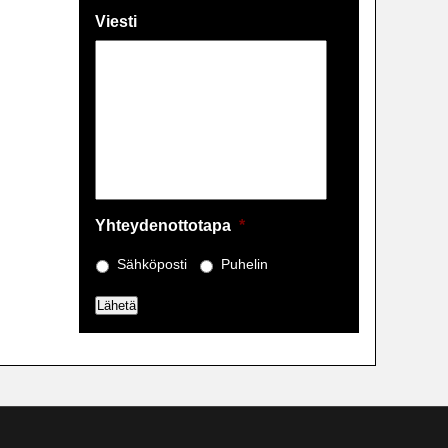
Viesti
Yhteydenottotapa
*
Sähköposti
Puhelin
Lähetä