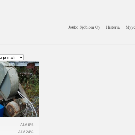
Jouko Sjöblom Oy
Historia
Myyd
ALV 0%
ALV 24%