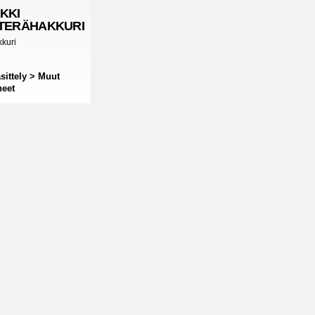
KKI
TERÄHAKKURI
kuri
sittely > Muut
neet