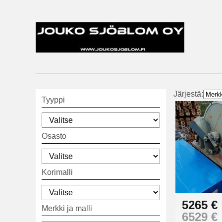
Järjestä:
Tyyppi
Osasto
Korimalli
5265 €
Merkki ja malli
6529 €