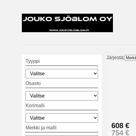
Järjestä:
Tyyppi
Osasto
Korimalli
608 €
Merkki ja malli
754 €