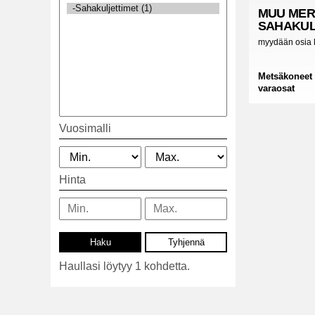
MUU MER
SAHAKUL
myydään osia l
Metsäkoneet
varaosat
Vuosimalli
Hinta
Haullasi löytyy 1 kohdetta.