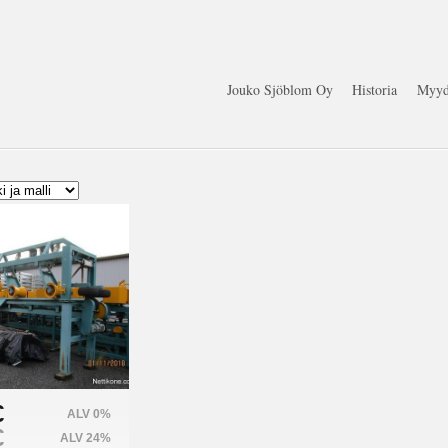
Jouko Sjöblom Oy
Historia
Myyd
€
ALV 0%
€
ALV 24%