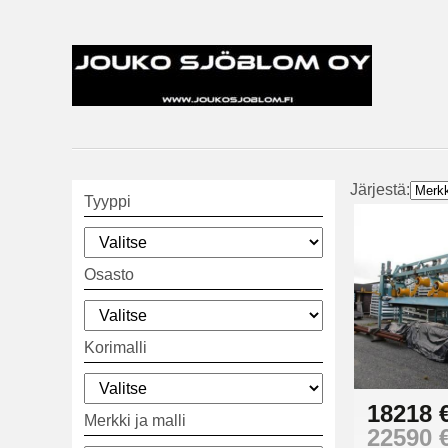
Järjestä:
Tyyppi
Osasto
Korimalli
18218 
Merkki ja malli
22590 