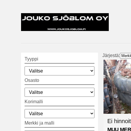
Järjestä:
Tyyppi
Osasto
Korimalli
Ei hinnoit
Merkki ja malli
MUU MER