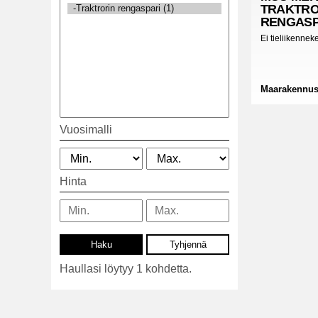
TRAKTRO
RENGASP
Ei tieliikennek
Maarakennus
Vuosimalli
Hinta
Haullasi löytyy 1 kohdetta.