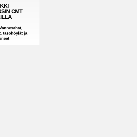
KKI
RSIN CMT
ILLA
Vannesahat,
t, tasohöylät ja
oneet