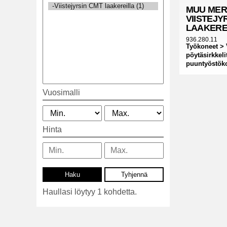
MUU MER
VIISTEJY
LAAKERE
936.280.11
Työkoneet > 
pöytäsirkkeli
puuntyöstök
Vuosimalli
Hinta
Haullasi löytyy 1 kohdetta.