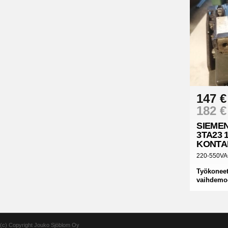
147 €
182 €
SIEME
3TA23 
KONTA
220-550VA
Työkoneet
vaihdemoo
(c) Copyright Jouko Sjöblom Oy